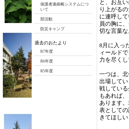
と、お互いに
保護者連絡帳システムにつ
り上がるの
いて
に連呼して
部活動
員の胸に、
防災キャンプ
切な言葉な
過去のおたより
8月に入っ
R7年度
ィールドでこ
力を尽くし
R6年度
R5年度
一つは、北
出場してい
戦している
もあれば、
あります。
表としての
きてほしい