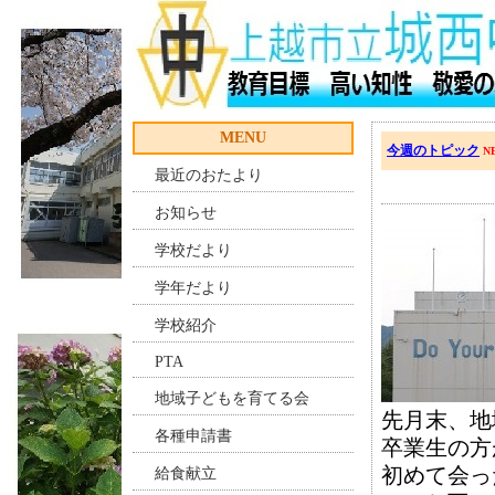
MENU
今週のトピック
N
最近のおたより
お知らせ
学校だより
学年だより
学校紹介
PTA
地域子どもを育てる会
先月末、地
各種申請書
卒業生の方
初めて会っ
給食献立